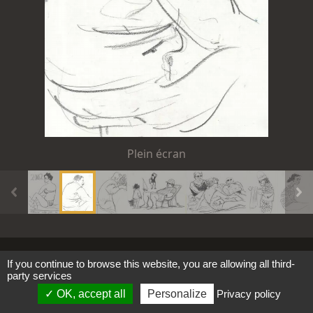
Plein écran
Tous les images et textes ©
2021 -
2026
-
Mentions
Cookies
If you continue to browse this website, you are allowing all third-
party services
SAS RéalismePoétique.Com
légales
OK, accept all
Personalize
Privacy policy