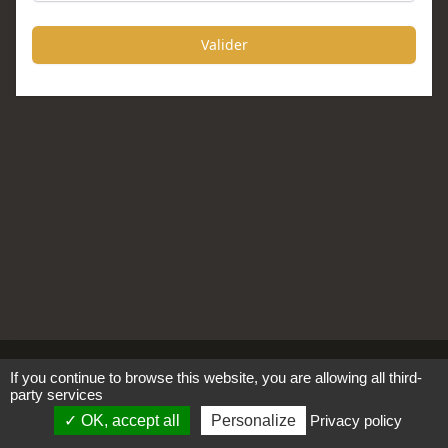
Valider
Tous les images et textes ©
2021 -
2026
-
Mentions
Cookies
If you continue to browse this website, you are allowing all third-
party services
SAS RéalismePoétique.Com
légales
OK, accept all
Personalize
Privacy policy