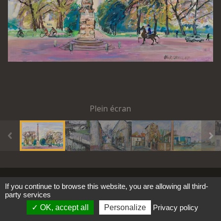
Plein écran
Tous les images et textes ©
2021 -
2026
-
Mentions
Cookies
If you continue to browse this website, you are allowing all third-
party services
SAS RéalismePoétique.Com
légales
OK, accept all
Personalize
Privacy policy